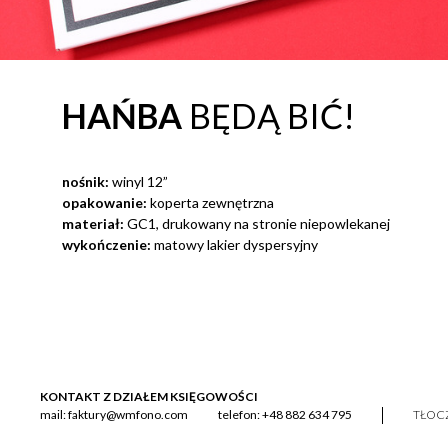
HAŃBA
BĘDĄ BIĆ!
nośnik:
winyl 12”
opakowanie:
koperta zewnętrzna
materiał:
GC1, drukowany na stronie niepowlekanej
wykończenie:
matowy lakier dyspersyjny
KONTAKT Z DZIAŁEM KSIĘGOWOŚCI
mail:
faktury@wmfono.com
telefon:
+48 882 634 795
TŁOCZ